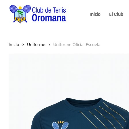
Skip
to
Inicio
El Club
main
content
Inicio
Uniforme
Uniforme Oficial Escuela