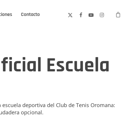
ciones
Contacto
x-
facebook
youtube
instagram
twitter
icial Escuela
la escuela deportiva del Club de Tenis Oromana:
sudadera opcional.